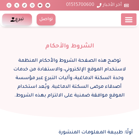
W
X
T
I
Y
F
خطي
h
-
i
n
o
a
أخر الأخبار
01515700600
a
t
k
s
u
c
t
w
t
t
t
e
لى
s
i
o
a
u
b
a
t
k
g
b
o
p
t
r
e
o
لمحتوى
تواصل
تبرع
p
e
a
k
r
m
معلومات عنا
المركز الإعلامي
الأسئلة المتكررة
الأقسام والوحدات
الشروط والأحكام
توضح هذه الصفحة الشروط والأحكام المنظمة
لاستخدام الموقع الإلكتروني، والاستفادة من خدمات
وحدة السكتة الدماغية، وآليات التبرع عبر مؤسسة
أصدقاء مرضى السكتة الدماغية. ويُعد استخدام
الموقع موافقة ضمنية على الالتزام بهذه الشروط.
أولًا: طبيعة المعلومات المنشورة