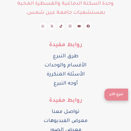
وحدة السكتة الدماغية والقسطرة المخية
بمستشفيات جامعة عين شمس.
W
X
T
I
Y
F
h
-
i
n
o
a
a
t
k
s
u
c
t
w
t
t
t
e
s
i
o
a
u
b
a
t
k
g
b
o
p
t
r
e
o
روابط مفيدة
p
e
a
k
r
m
طرق التبرع
الأقسام والوحدات
الأسئلة المتكررة
أوجه التبرع
تبرع الآن
روابط مفيدة
تواصل معنا
معرض الفيديوهات
معرض الصور