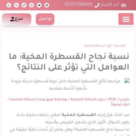
W
X
T
I
Y
F
خطي
h
-
i
n
o
a
أخر الأخبار
01515700600
a
t
k
s
u
c
t
w
t
t
t
e
لى
s
i
o
a
u
b
a
t
k
g
b
o
p
t
r
e
o
لمحتوى
تواصل
تبرع
p
e
a
k
r
m
معلومات عنا
المركز الإعلامي
الأسئلة المتكررة
الأقسام والوحدات
الرئيسية
-
دليل السكتة الدماغية
نسبة نجاح القسطرة المخية: ما
العوامل التي تؤثر على النتائج؟
مارس 1, 2026
/
دليل السكتة الدماغية
/ بواسطة
فريق وحدة السكتة الدماغية
/
اترك تعليقاً
عند اتخاذ قرار إجراء
القسطرة المخية
لعلاج جلطة دماغية حادة،
يكون السؤال الأول الذي يشغل المريض وأسرته:
ما نسبة نجاح القسطرة المخية؟ وهل يمكن أن تُحدث فارقًا حقيقيًا في